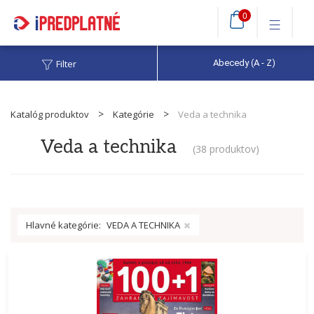
0
Filter
Abecedy (A - Z)
Katalóg produktov
Kategórie
Veda a technika
Veda a technika
(
38 produktov
)
Hlavné kategórie:
VEDA A TECHNIKA