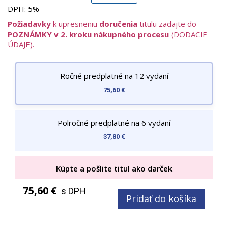
V každom čísle nájdete hlavné rubriky:
DPH:
5%
Aktuality a novinky – prehľad diania na železniciach
Požiadavky
k upresneniu
doručenia
titulu zadajte do
doma aj v zahraničí
POZNÁMKY v 2. kroku nákupného procesu
(DODACIE
Technika a inovácie – moderné vozidlá, infraštruktúra,
ÚDAJE).
technologické riešenia
História železníc – zaujímavé príbehy tratí, lokomotív a
železničných osobností
Ročné predplatné na 12 vydaní
Reportáže a rozhovory – exkluzívne pohľady priamo z
75,60 €
prevádzky
Časopis je odborný, ale čitateľsky prívetivý, doplnený
kvalitnými fotografiami a detailnými analýzami. Ponúka
Polročné predplatné na 6 vydaní
hodnotu pre čitateľa, ktorý hľadá spoľahlivé informácie,
37,80 €
technické zaujímavosti a autentické príbehy zo sveta
železníc.
Kúpte a pošlite titul ako darček
75,60 €
s DPH
Pridať do košíka