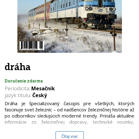
dráha
Doručenie zdarma
Periodicita:
Mesačník
jazyk titulu:
Český
Dráha je špecializovaný časopis pre všetkých, ktorých
fascinuje svet železníc – od nadšencov železničnej histórie až
po odborníkov sledujúcich moderné trendy. Prináša aktuálne
informácie zo železničnej dopravy, technické novinky,
reportáže z tratí a pohľad do zákulisia železničných
spoločností.
Čítaj viac