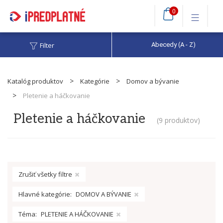
0
Filter
Abecedy (A - Z)
Katalóg produktov
Kategórie
Domov a bývanie
Pletenie a háčkovanie
Pletenie a háčkovanie
(
9 produktov
)
Zrušiť všetky filtre
Hlavné kategórie:
DOMOV A BÝVANIE
Téma:
PLETENIE A HÁČKOVANIE