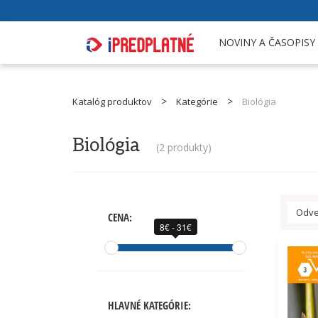
NOVINY A ČASOPISY
Katalóg produktov
Kategórie
Biológia
Biológia
(
2 produkty
)
Odve
CENA:
8€ - 31€
HLAVNÉ KATEGÓRIE: