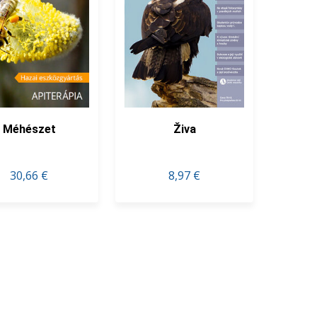
Méhészet
Živa
30,66 €
8,97 €