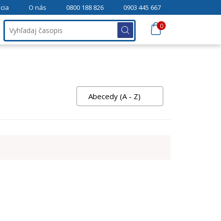
cia
O nás
0800 188 826
0903 445 667
0
Abecedy (A - Z)