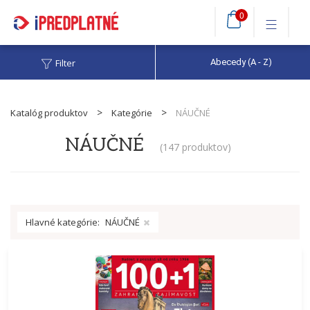
0
Filter
Abecedy (A - Z)
Katalóg produktov
Kategórie
NÁUČNÉ
NÁUČNÉ
(
147 produktov
)
Hlavné kategórie:
NÁUČNÉ