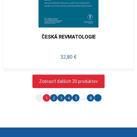
ČESKÁ REVMATOLOGIE
32,80 €
Zobraziť ďalších 20 produktov
1
2
3
4
5
...
8