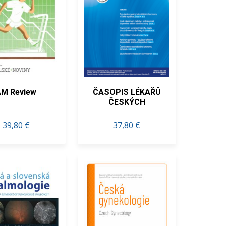
AM Review
ČASOPIS LÉKAŘŮ
ČESKÝCH
39,80 €
37,80 €