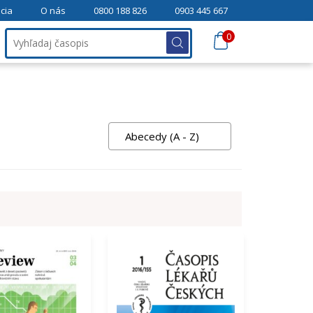
cia
O nás
0800 188 826
0903 445 667
0
Abecedy (A - Z)