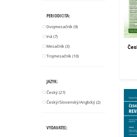
PERIODICITA:
Dvojmesačník (9)
Iná (7)
Mesačník (3)
Čes
Trojmesačník (10)
JAZYK:
Český (27)
Český/Slovenský/Anglický (2)
VYDAVATEĽ: