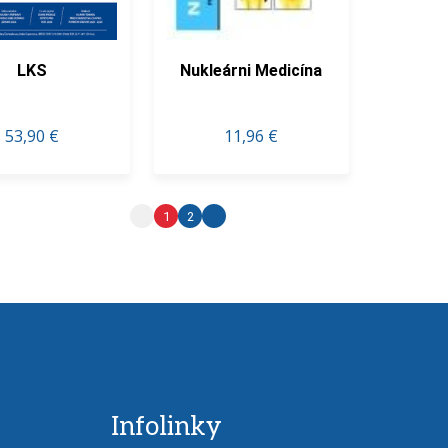
LKS
Nukleárni Medicína
53,90 €
11,96 €
1
2
Infolinky