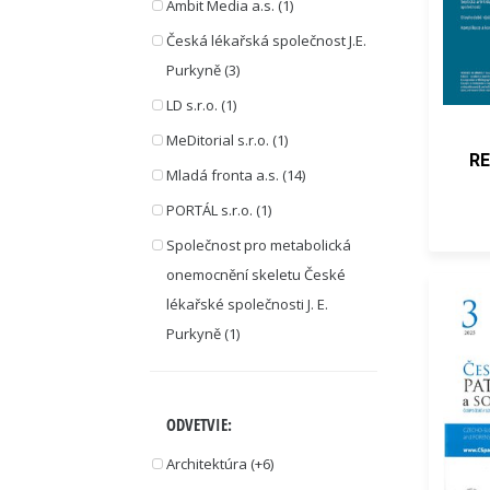
Ambit Media a.s. (1)
Česká lékařská společnost J.E.
Purkyně (3)
LD s.r.o. (1)
MeDitorial s.r.o. (1)
R
Mladá fronta a.s. (14)
PORTÁL s.r.o. (1)
Společnost pro metabolická
onemocnění skeletu České
lékařské společnosti J. E.
Purkyně (1)
ODVETVIE:
Architektúra (+6)