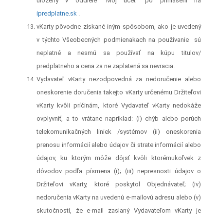
uložený v oddiele "Môj účet" po prihlásení na
ipredplatne.sk
.
vKarty pôvodne získané
iným spôsobom, ako je uvedený
v týchto Všeobecných podmienakach na používanie
sú
neplatné a nesmú sa používať na kúpu titulov/
predplatneho a cena za ne zaplatená sa nevracia.
Vydavateľ vKarty nezodpovedná za nedoručenie alebo
oneskorenie doručenia takejto vKarty určenému Držiteľovi
vKarty kvôli príčinám, ktoré Vydavateľ vKarty nedokáže
ovplyvniť, a to vrátane napríklad: (i) chýb alebo porúch
telekomunikačných liniek /systémov (ii) oneskorenia
prenosu informácií alebo údajov či strate informácií alebo
údajov, ku ktorým môže dôjsť kvôli ktorémukoľvek z
dôvodov podľa písmena (i); (iii) nepresnosti údajov o
Držiteľovi vKarty, ktoré poskytol Objednávateľ; (iv)
nedoručenia vKarty na uvedenú e-mailovú adresu alebo (v)
skutočnosti, že e-mail zaslaný Vydavateľom vKarty
je