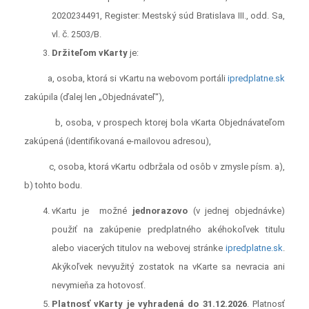
2020234491, Register: Mestský súd Bratislava III., odd. Sa,
vl. č. 2503/B.
Držiteľom
vKarty
je:
a, osoba, ktorá si vKartu na webovom portáli
ipredplatne.sk
zakúpila (ďalej len „Objednávateľ“),
b, osoba, v prospech ktorej bola vKarta Objednávateľom
zakúpená
(identifikovaná e-mailovou adresou),
c, osoba, ktorá vKartu
odbržala od osôb v zmysle písm. a),
b) tohto bodu.
vKartu je možné
jednorazovo
(v jednej objednávke)
použiť na zakúpenie predplatného akéhokoľvek titulu
alebo viacerých titulov na webovej stránke
ipredplatne.sk
.
Akýkoľvek nevyužitý zostatok na vKarte sa nevracia ani
nevymieňa za hotovosť.
Platnosť vKarty
je vyhradená do 31.12.2026
. Platnosť