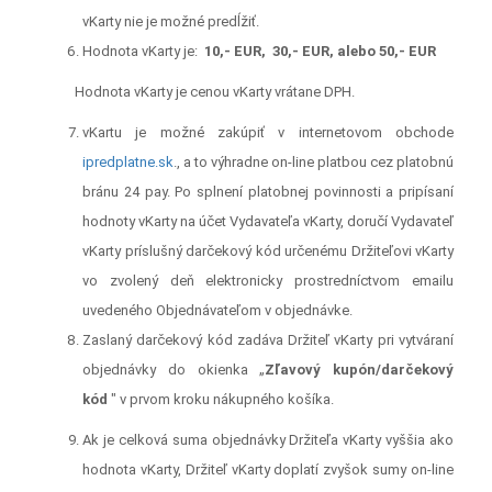
vKarty nie je možné predĺžiť.
Hodnota vKarty je:
10,- EUR,
30,- EUR, alebo
50,- EUR
Hodnota vKarty je cenou vKarty vrátane DPH.
vKartu je možné zakúpiť v internetovom obchode
ipredplatne.sk
., a to výhradne on-line platbou cez platobnú
bránu 24 pay. Po splnení platobnej povinnosti a pripísaní
hodnoty vKarty na účet Vydavateľa vKarty, doručí Vydavateľ
vKarty príslušný darčekový kód určenému Držiteľovi vKarty
vo zvolený deň elektronicky prostredníctvom emailu
uvedeného Objednávateľom v objednávke.
Zaslaný darčekový kód zadáva Držiteľ vKarty pri vytváraní
objednávky do okienka „
Zľavový kupón/darčekový
kód
" v prvom kroku nákupného košíka.
Ak je celková suma objednávky Držiteľa vKarty vyššia ako
hodnota vKarty, Držiteľ vKarty doplatí zvyšok sumy on-line