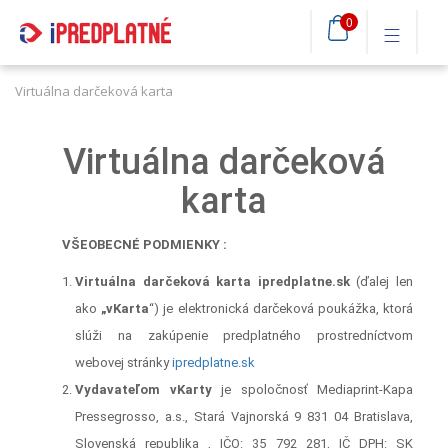
0
Virtuálna darčeková karta
Virtuálna darčeková
karta
VŠEOBECNÉ PODMIENKY :
Virtuálna darčeková karta ipredplatne.sk
(ďalej len
ako
„vKarta
“) je elektronická darčeková poukážka, ktorá
slúži na zakúpenie predplatného prostredníctvom
webovej stránky
ipredplatne.sk
Vydavateľom vKarty
je spoločnosť Mediaprint-Kapa
Pressegrosso, a.s., Stará Vajnorská 9 831 04 Bratislava,
Slovenská republika , IČO: 35 792 281, IČ DPH: SK