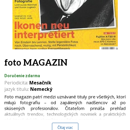
foto MAGAZIN
Doručenie zdarma
Periodicita:
Mesačník
jazyk titulu:
Nemecký
Foto magazin patrí medzi uznávané tituly pre všetkých, ktorí
milujú fotografiu – od zapálených nadšencov až po
skúsených profesionálov. Čitateľom prináša prehľad
aktuálnych trendov, technologických noviniek a praktických
rád, ktoré dokážu okamžite využiť pri svojej tvorbe.
Čítaj viac
Hlavné rubriky a tematické okruhy: