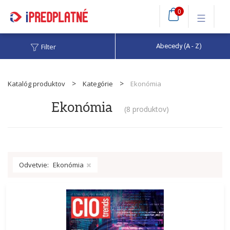
0
Filter
Abecedy (A - Z)
Katalóg produktov
Kategórie
Ekonómia
Ekonómia
(
8 produktov
)
Odvetvie:
Ekonómia