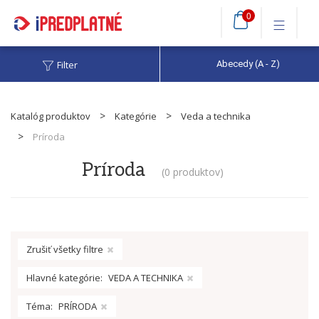
0
Filter
Abecedy (A - Z)
Katalóg produktov
Kategórie
Veda a technika
Príroda
Príroda
(
0 produktov
)
Zrušiť všetky filtre
Hlavné kategórie:
VEDA A TECHNIKA
Téma:
PRÍRODA