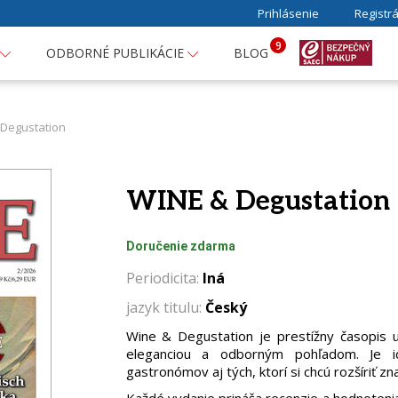
Prihlásenie
Registrá
9
ODBORNÉ PUBLIKÁCIE
BLOG
 Degustation
WINE & Degustation
Doručenie zdarma
Periodicita:
Iná
jazyk titulu:
Český
Wine & Degustation je prestížny časopis u
eleganciou a odborným pohľadom. Je id
gastronómov aj tých, ktorí si chcú rozšíriť z