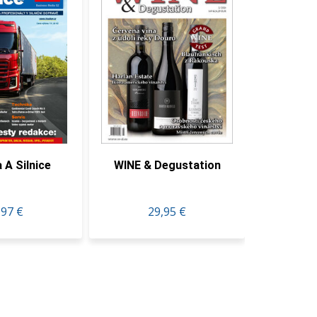
lnice
WINE & Degustation
Ekon
29,95 €
50,70