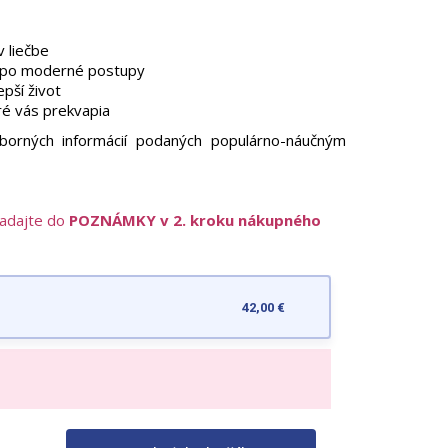
 liečbe
ií po moderné postupy
epší život
oré vás prekvapia
odborných informácií podaných populárno-náučným
zadajte do
POZNÁMKY v 2. kroku nákupného
42,00 €