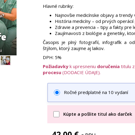
Hlavné rubriky:
Najnovšie medicínske objavy a trendy v
História medicíny – od prvých operác
Zdravie a prevencia – tipy a fakty pre l
Zaujímavosti z biológie a genetiky, kt
Časopis je plný fotografií, infografík a 
štýlom, ktorý zaujme aj laikov.
DPH:
5%
Požiadavky
k upresneniu
doručenia
titulu 
procesu
(DODACIE ÚDAJE).
Ročné predplatné na 10 vydaní
Kúpte a pošlite titul ako darček
42,00 €