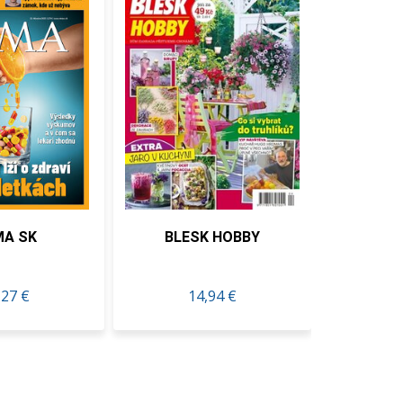
MA SK
BLESK HOBBY
Sponge
,27 €
14,94 €
1