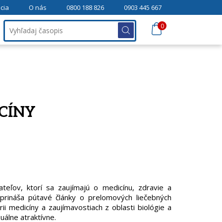
cia
O nás
0800 188 826
0903 445 667
0
ICÍNY
ateľov, ktorí sa zaujímajú o medicínu, zdravie a
prináša pútavé články o prelomových liečebných
ii medicíny a zaujímavostiach z oblasti biológie a
uálne atraktívne.