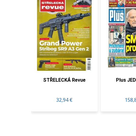
adiční
STŘELECKÁ Revue
Plus JE
 €
32,94 €
158,