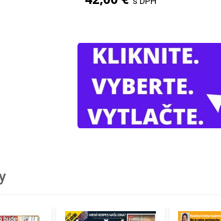
s DPH
y