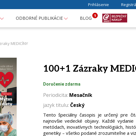
Prihlásenie
Registrá
9
ODBORNÉ PUBLIKÁCIE
BLOG
zraky MEDICÍNY
100+1 Zázraky MED
Doručenie zdarma
Periodicita:
Mesačník
jazyk titulu:
Český
Tento špeciálny časopis je určený pre čit
najnovšie vedecké objavy. Každé vydanie 
metódach, inovatívnych technológiách, histór
genetiky – všetko podané zrozumiteľne a viz