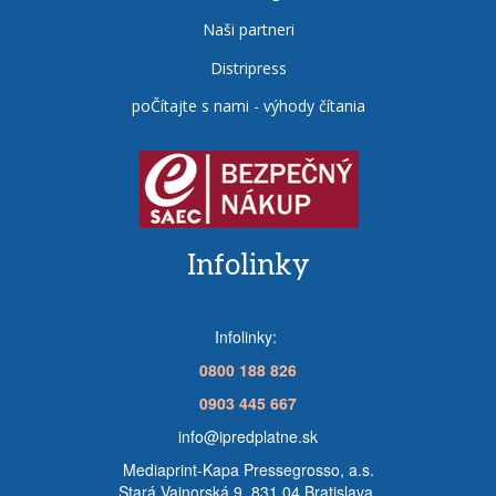
Naši partneri
Distripress
poČítajte s nami - výhody čítania
Infolinky
Infolinky:
0800 188 826
0903 445 667
info@ipredplatne.sk
Mediaprint-Kapa Pressegrosso, a.s.
Stará Vajnorská 9, 831 04 Bratislava,