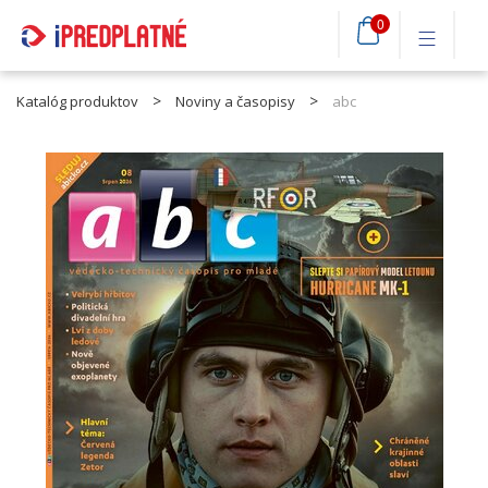
0
Katalóg produktov
Noviny a časopisy
abc