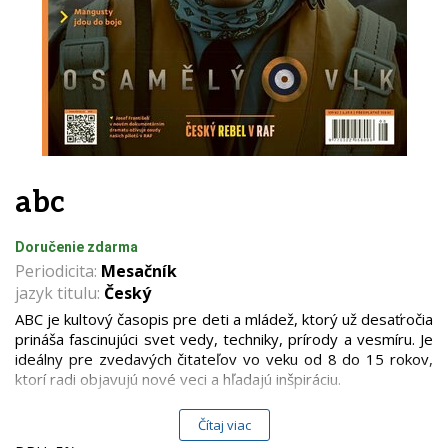
abc
Doručenie zdarma
Periodicita:
Mesačník
jazyk titulu:
Český
ABC je kultový časopis pre deti a mládež, ktorý už desaťročia
prináša fascinujúci svet vedy, techniky, prírody a vesmíru. Je
ideálny pre zvedavých čitateľov vo veku od 8 do 15 rokov,
ktorí radi objavujú nové veci a hľadajú inšpiráciu.
Hlavné rubriky a témy:
Čítaj viac
Veda a technika – najnovšie objavy, technologické