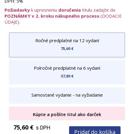
DPH:
5%
novinky, vesmírne misie
Príroda a ekológia – zaujímavosti o zvieratách,
Požiadavky
k upresneniu
doručenia
titulu zadajte do
rastlinách a ochrane životného prostredia
POZNÁMKY v 2. kroku nákupného procesu
(DODACIE
Komiksy a príbehy – napínavé dobrodružstvá a
ÚDAJE).
originálne ilustrácie
Modely a vystrihovačky – tvorivé projekty pre šikovné
ruky
Ročné predplatné na 12 vydaní
Súťaže a hry – interaktívne zapojenie čitateľov
75,60 €
Časopis je inšpiratívny, zábavný a vizuálne atraktívny, plný
farebných fotografií, ilustrácií a praktických návodov. Obsah
je odborný, no podaný zrozumiteľne a hravo, aby motivoval
Polročné predplatné na 6 vydaní
deti k poznávaniu.
37,80 €
Samostané vydanie - na vyžiadanie
Kúpte a pošlite titul ako darček
75,60 €
s DPH
Pridať do košíka