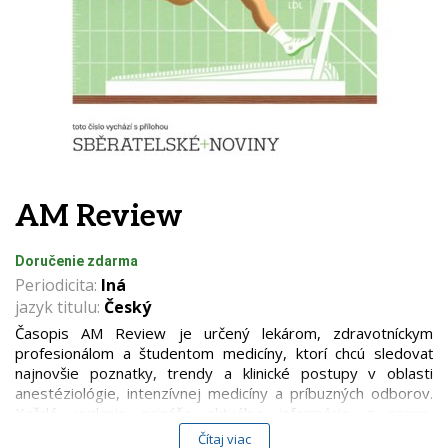
AM Review
Doručenie zdarma
Periodicita:
Iná
jazyk titulu:
Český
Časopis AM Review je určený lekárom, zdravotníckym
profesionálom a študentom medicíny, ktorí chcú sledovať
najnovšie poznatky, trendy a klinické postupy v oblasti
anestéziológie, intenzívnej medicíny a príbuzných odborov.
Každé vydanie prináša aktuálne informácie z praxe,
prehľadové články, kazuistiky a výsledky výskumov, ktoré
Čítaj viac