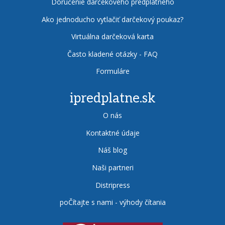
Doručenie darčekového predplatného
Ako jednoducho vytlačiť darčekový poukaz?
Virtuálna darčeková karta
Často kladené otázky - FAQ
Formuláre
ipredplatne.sk
O nás
Kontaktné údaje
Náš blog
Naši partneri
Distripress
poČítajte s nami - výhody čítania