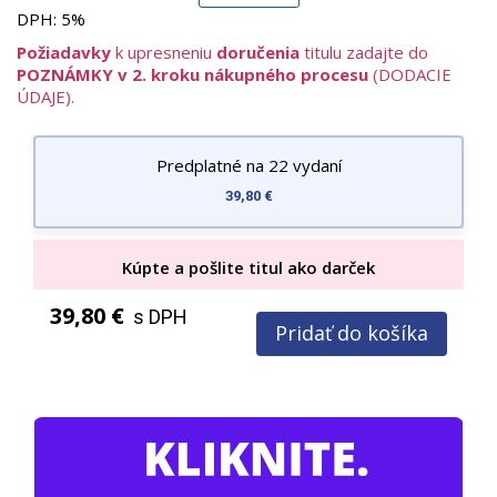
pomáhajú zlepšovať kvalitu zdravotnej starostlivosti.
DPH:
5%
Hlavné tematické oblasti:
Požiadavky
k upresneniu
doručenia
titulu zadajte do
Anestéziológia a intenzívna medicína – moderné
POZNÁMKY v 2. kroku nákupného procesu
(DODACIE
postupy a odporúčania
ÚDAJE).
Farmakológia a nové liečebné metódy
Klinické kazuistiky a odborné diskusie
Technológie a inovácie v medicíne
Predplatné na 22 vydaní
Časopis je písaný odborným, ale zrozumiteľným štýlom,
39,80 €
doplnený kvalitnými ilustráciami, grafmi a fotografiami, ktoré
podporujú praktické využitie informácií.
Kúpte a pošlite titul ako darček
39,80 €
s DPH
Pridať do košíka