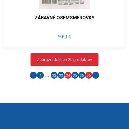
ZÁBAVNÉ OSEMSMEROVKY
9,60 €
Zobraziť ďalších 20 produktov
1
...
32
33
34
35
36
36