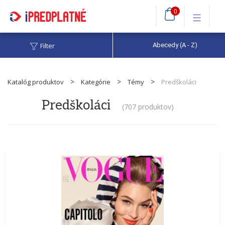
0
Filter
Abecedy (A - Z)
Katalóg produktov
Kategórie
Témy
Predškoláci
Predškoláci
(
707 produktov
)