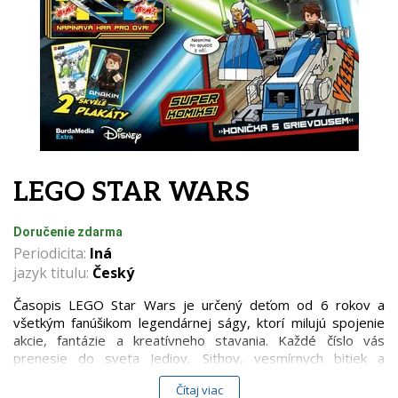
LEGO STAR WARS
Doručenie zdarma
Periodicita:
Iná
jazyk titulu:
Český
Časopis LEGO Star Wars je určený deťom od 6 rokov a
všetkým fanúšikom legendárnej ságy, ktorí milujú spojenie
akcie, fantázie a kreatívneho stavania. Každé číslo vás
prenesie do sveta Jediov, Sithov, vesmírnych bitiek a
ikonických postáv, ktoré poznáte z filmov.
Čítaj viac