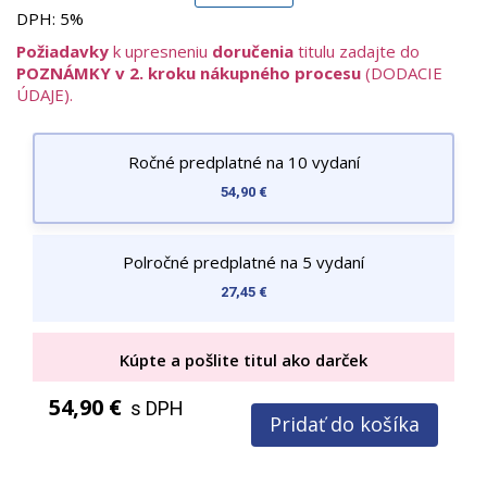
Čo nájdete v časopise:
DPH:
5%
Komiksové príbehy plné napätia, humoru a galaktických
Požiadavky
k upresneniu
doručenia
titulu zadajte do
dobrodružstiev
POZNÁMKY v 2. kroku nákupného procesu
(DODACIE
Úlohy, hádanky a hry, ktoré rozvíjajú logické myslenie a
ÚDAJE).
kreativitu
Zaujímavosti a tipy zo sveta LEGO Star Wars
Exkluzívny darček – originálna LEGO figúrka alebo
Ročné predplatné na 10 vydaní
doplnok v každom čísle
54,90 €
Časopis je vizuálne atraktívny, plný farebných ilustrácií a
dynamického obsahu, ktorý vtiahne čitateľov do epických
bitiek a vesmírnych misií.
Polročné predplatné na 5 vydaní
/ TITUL VYCHÁDZA NEPRAVIDELNE /
27,45 €
Kúpte a pošlite titul ako darček
54,90 €
s DPH
Pridať do košíka