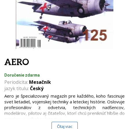
AERO
Doručenie zdarma
Periodicita:
Mesačník
jazyk titulu:
Český
Aero je špecializovaný magazín pre každého, koho fascinuje
svet lietadiel, vojenskej techniky a leteckej histórie. Oslovuje
profesionálov z odvetvia, technických nadšencov,
modelárov, pilotov aj čitateľov, ktorí chcú preniknúť hlbšie do
princípov a príbehov letectva.
Čítaj viac
V jednotlivých vydaniach prináša detailné technické profily