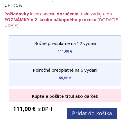
lietadiel, analýzy významných bojových operácií, prehľady
DPH:
5%
súčasnej leteckej výzbroje, historické články, rozhovory s
Požiadavky
k upresneniu
doručenia
titulu zadajte do
odborníkmi či zaujímavosti z vývoja civilných a vojenských
POZNÁMKY v 2. kroku nákupného procesu
(DODACIE
strojov. Nechýbajú ani správy z leteckých prehliadok, novinky
ÚDAJE).
z obranného priemyslu či témy venované konštrukcii a
technologickým inováciám.
Ročné predplatné na 12 vydaní
111,00 €
Polročné predplatné na 6 vydaní
55,50 €
Kúpte a pošlite titul ako darček
111,00 €
s DPH
Pridať do košíka