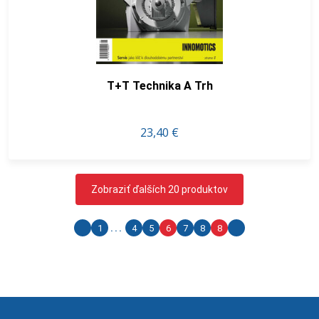
T+T Technika A Trh
23,40 €
Zobraziť ďalších 20 produktov
1
...
4
5
6
7
8
8