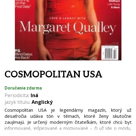
COSMOPOLITAN USA
Doručenie zdarma
Periodicita:
Iná
jazyk titulu:
Anglický
Cosmopolitan USA je legendárny magazín, ktorý už
desaťročia udáva tón v témach, ktoré ženy skutočne
zaujímajú. Je určený moderným čitateľkám, ktoré chcú byť
informované, inšpirované a motivované – či už ide o módu,
vzťahy, kariéru alebo osobný rozvoj.