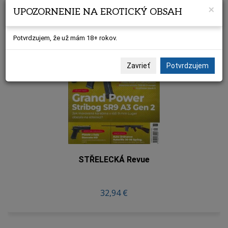
×
UPOZORNENIE NA EROTICKÝ OBSAH
Potvrdzujem, že už mám 18+ rokov.
Zavrieť
Potvrdzujem
STŘELECKÁ Revue
32,94 €