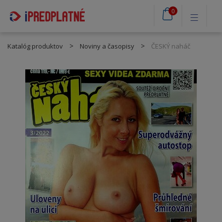
0
Katalóg produktov
Noviny a časopisy
ČESKÝ naháč