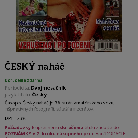
ČESKÝ naháč
Doručenie zdarma
Periodicita:
Dvojmesačník
jazyk titulu:
Český
Časopis Český naháč je 38 strán amatérskeho sexu,
inšpiratívnych fotografií, súťaží a
inzerátov.
DPH:
23%
Požiadavky
k upresneniu
doručenia
titulu zadajte do
POZNÁMKY v 2. kroku nákupného procesu
(DODACIE