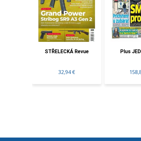
diční
STŘELECKÁ Revue
Plus JEDE
32,94 €
158,80