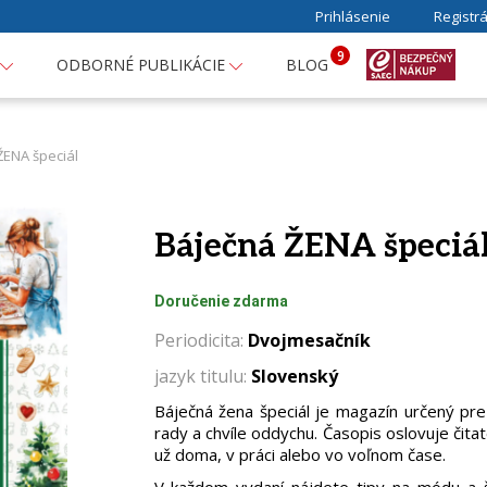
Prihlásenie
Registrá
9
ODBORNÉ PUBLIKÁCIE
BLOG
ŽENA špeciál
Báječná ŽENA špeciá
Doručenie zdarma
Periodicita:
Dvojmesačník
jazyk titulu:
Slovenský
Báječná žena špeciál je magazín určený pre 
rady a chvíle oddychu. Časopis oslovuje čitat
už doma, v práci alebo vo voľnom čase.