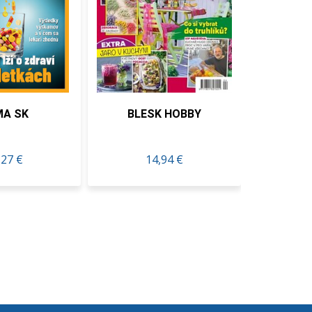
 SK
BLESK HOBBY
Spongeb
7 €
14,94 €
16