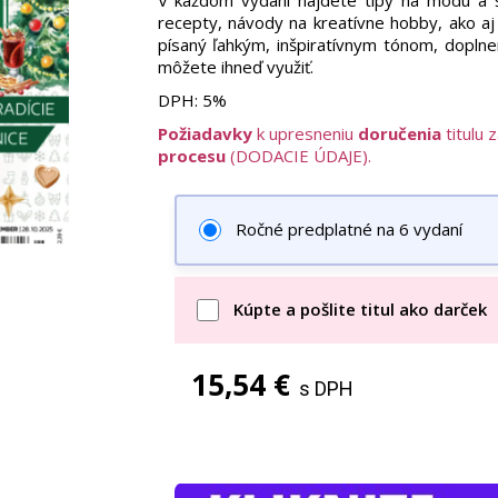
V každom vydaní nájdete tipy na módu a š
recepty, návody na kreatívne hobby, ako aj
písaný ľahkým, inšpiratívnym tónom, doplnen
môžete ihneď využiť.
DPH:
5%
Požiadavky
k upresneniu
doručenia
titulu 
procesu
(DODACIE ÚDAJE).
Ročné predplatné na 6 vydaní
Kúpte a pošlite titul ako darček
15,54 €
s DPH