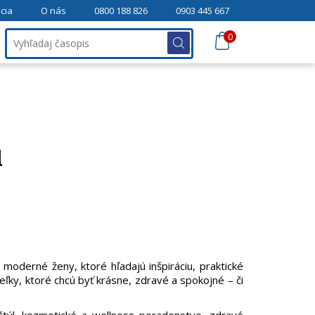
cia
O nás
0800 188 826
0903 445 667
0
l
moderné ženy, ktoré hľadajú inšpiráciu, praktické
eľky, ktoré chcú byť krásne, zdravé a spokojné – či