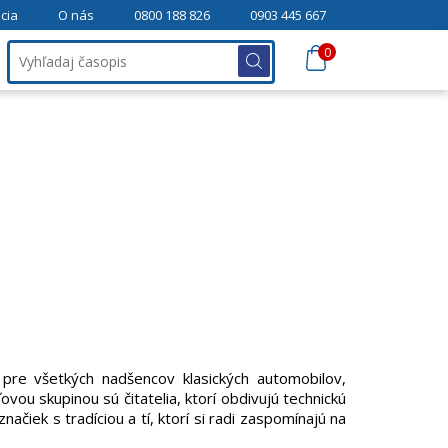
cia
O nás
0800 188 826
0903 445 667
0
n pre všetkých nadšencov klasických automobilov,
ovou skupinou sú čitatelia, ktorí obdivujú technickú
značiek s tradíciou a tí, ktorí si radi zaspomínajú na