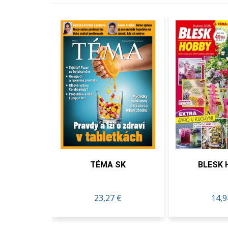
PLANÉTA
TÉMA SK
BLESK 
 €
23,27 €
14,9