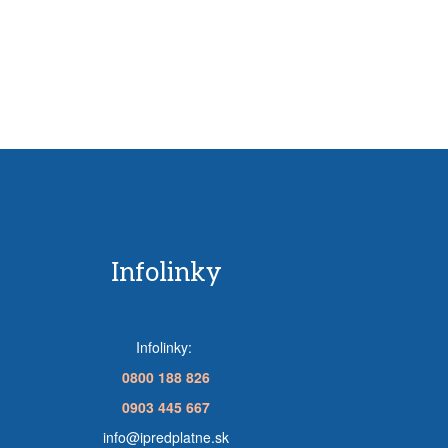
Infolinky
Infolinky:
0800 188 826
0903 445 667
info@ipredplatne.sk