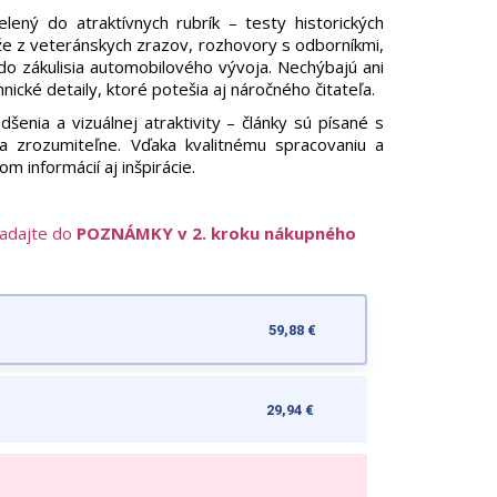
ený do atraktívnych rubrík – testy historických
áže z veteránskych zrazov, rozhovory s odborníkmi,
do zákulisia automobilového vývoja. Nechýbajú ani
ické detaily, ktoré potešia aj náročného čitateľa.
šenia a vizuálnej atraktivity – články sú písané s
 a zrozumiteľne. Vďaka kvalitnému spracovaniu a
 informácií aj inšpirácie.
zadajte do
POZNÁMKY v 2. kroku nákupného
59,88 €
29,94 €