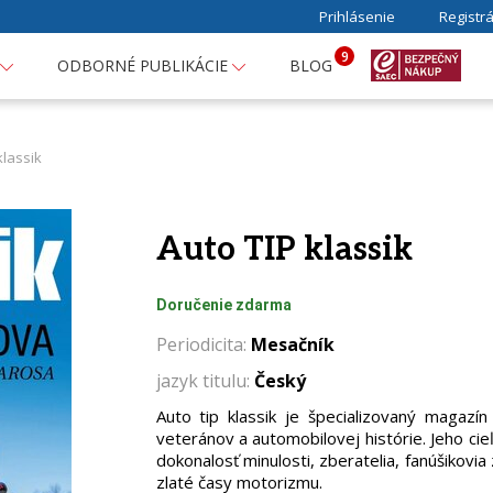
Prihlásenie
Registrá
9
ODBORNÉ PUBLIKÁCIE
BLOG
klassik
Auto TIP klassik
Doručenie zdarma
Periodicita:
Mesačník
jazyk titulu:
Český
Auto tip klassik je špecializovaný magazí
veteránov a automobilovej histórie. Jeho cieľ
dokonalosť minulosti, zberatelia, fanúšikovia 
zlaté časy motorizmu.