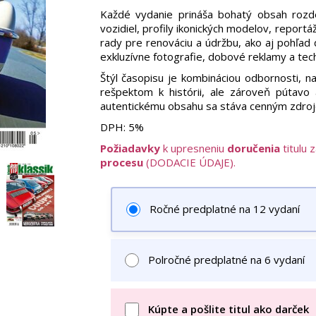
Každé vydanie prináša bohatý obsah rozdel
vozidiel, profily ikonických modelov, report
rady pre renováciu a údržbu, ako aj pohľad 
exkluzívne fotografie, dobové reklamy a techn
Štýl časopisu je kombináciou odbornosti, nad
rešpektom k histórii, ale zároveň pútavo
autentickému obsahu sa stáva cenným zdrojom
DPH:
5%
Požiadavky
k upresneniu
doručenia
titulu 
procesu
(DODACIE ÚDAJE).
Ročné predplatné na 12 vydaní
Polročné predplatné na 6 vydaní
Kúpte a pošlite titul ako darček