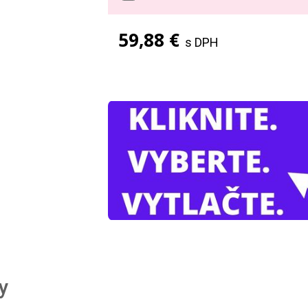
59,88 €
s DPH
y