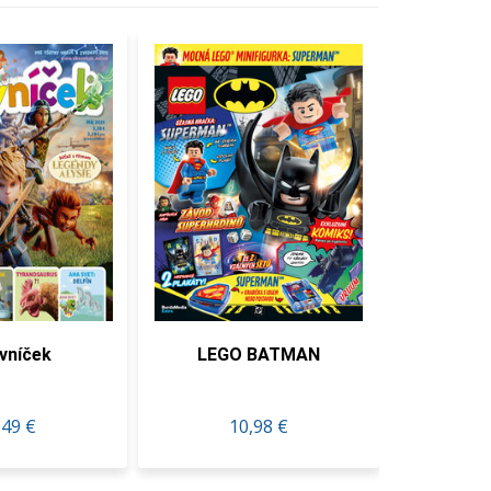
vníček
LEGO BATMAN
Füles 
,49 €
10,98 €
3