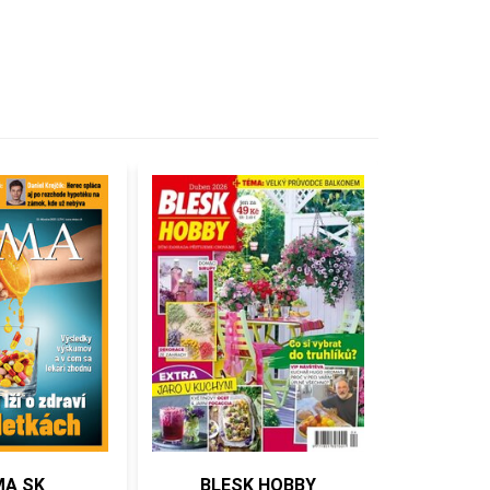
BLESK HOBBY
Spongebob KOMIKS