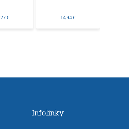
14,94 €
16,74 €
Infolinky