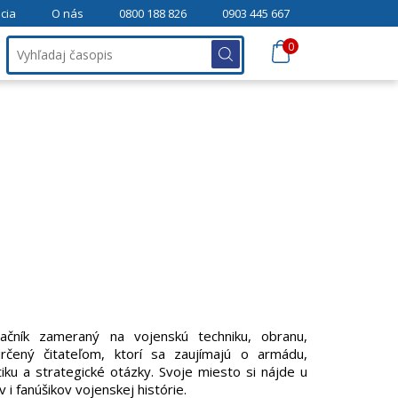
cia
O nás
0800 188 826
0903 445 667
0
čník zameraný na vojenskú techniku, obranu,
rčený čitateľom, ktorí sa zaujímajú o armádu,
tiku a strategické otázky. Svoje miesto si nájde u
i fanúšikov vojenskej histórie.