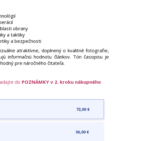
nológií
erácií
blasti obrany
iky a taktiky
netiky a bezpečnosti
uálne atraktívne, doplnený o kvalitné fotografie,
šujú informačnú hodnotu článkov. Tón časopisu je
vhodný pre náročného čitateľa.
zadajte do
POZNÁMKY v 2. kroku nákupného
72,00 €
36,00 €