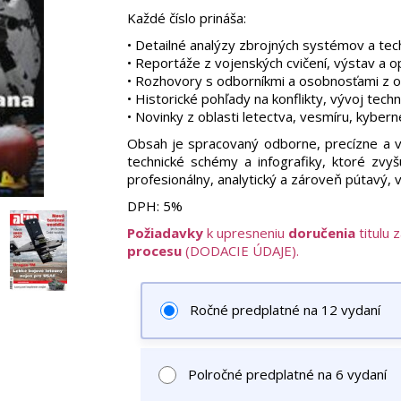
Každé číslo prináša:
• Detailné analýzy zbrojných systémov a tech
• Reportáže z vojenských cvičení, výstav a op
• Rozhovory s odborníkmi a osobnosťami z o
• Historické pohľady na konflikty, vývoj techn
• Novinky z oblasti letectva, vesmíru, kyber
Obsah je spracovaný odborne, precízne a viz
technické schémy a infografiky, ktoré zvy
profesionálny, analytický a zároveň pútavý, 
DPH:
5%
Požiadavky
k upresneniu
doručenia
titulu 
procesu
(DODACIE ÚDAJE).
Ročné predplatné na 12 vydaní
Polročné predplatné na 6 vydaní