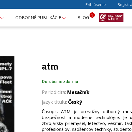
Prihlásenie
Registrá
9
ODBORNÉ PUBLIKÁCIE
BLOG
atm
Doručenie zdarma
Periodicita:
Mesačník
jazyk titulu:
Český
Časopis ATM je prestížny odborný mesa
bezpečnosť a moderné technológie. Je u
zbrojársky priemysel, letectvo, vesmír, tak
profesionálov, nadšencov techniky, študentov 