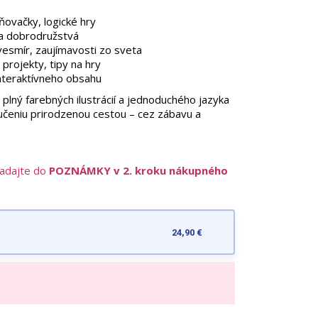
ňovačky, logické hry
 a dobrodružstvá
 vesmír, zaujímavosti zo sveta
 projekty, tipy na hry
nteraktívneho obsahu
 plný farebných ilustrácií a jednoduchého jazyka
čeniu prirodzenou cestou – cez zábavu a
zadajte do
POZNÁMKY v 2. kroku nákupného
24,90 €