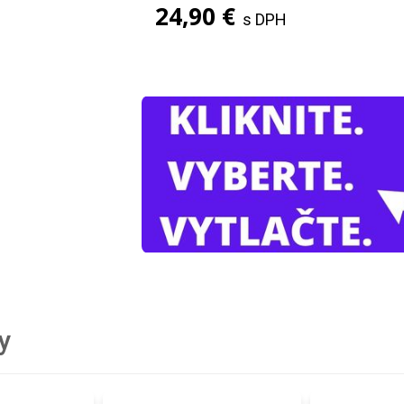
24,90 €
s DPH
y