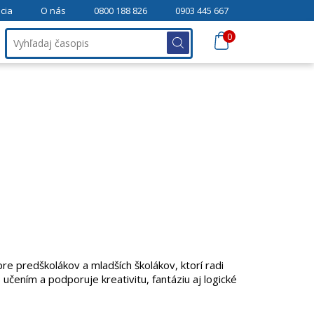
cia
O nás
0800 188 826
0903 445 667
0
e predškolákov a mladších školákov, ktorí radi
učením a podporuje kreativitu, fantáziu aj logické