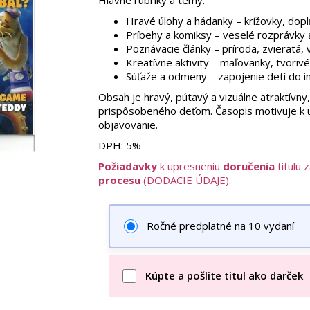
Hlavné rubriky a témy:
Hravé úlohy a hádanky – krížovky, dopl
Príbehy a komiksy – veselé rozprávky
Poznávacie články – príroda, zvieratá,
Kreatívne aktivity – maľovanky, tvorivé
Súťaže a odmeny – zapojenie detí do i
Obsah je hravý, pútavý a vizuálne atraktívny,
prispôsobeného deťom. Časopis motivuje k u
objavovanie.
DPH:
5%
Požiadavky
k upresneniu
doručenia
titulu 
procesu
(DODACIE ÚDAJE).
Ročné predplatné na 10 vydaní
Kúpte a pošlite titul ako darček