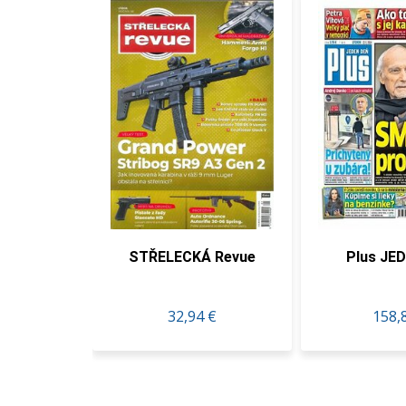
ní
STŘELECKÁ Revue
Plus JEDEN 
32,94 €
158,80 €