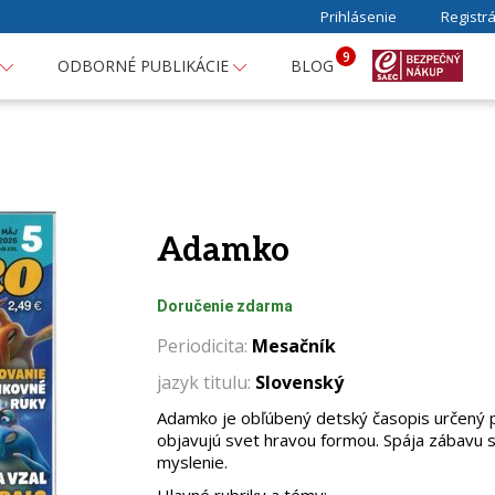
Prihlásenie
Registrá
9
ODBORNÉ PUBLIKÁCIE
BLOG
Adamko
Doručenie zdarma
Periodicita:
Mesačník
jazyk titulu:
Slovenský
Adamko je obľúbený detský časopis určený pr
objavujú svet hravou formou. Spája zábavu s 
myslenie.