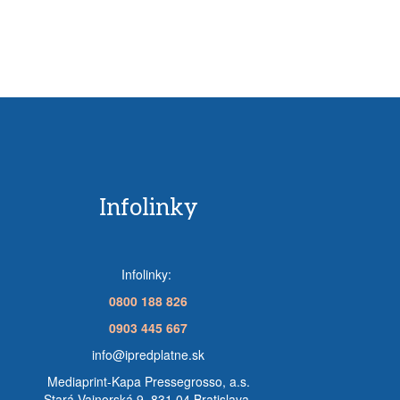
Infolinky
Infolinky:
0800 188 826
0903 445 667
info@ipredplatne.sk
Mediaprint-Kapa Pressegrosso, a.s.
Stará Vajnorská 9, 831 04 Bratislava,