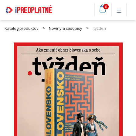
0
Katalóg produktov
Noviny a časopisy
.týždeň