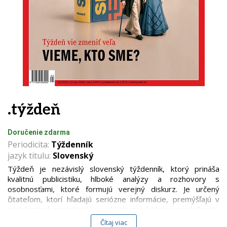
.týždeň
Doručenie zdarma
Periodicita:
Týždenník
jazyk titulu:
Slovenský
Týždeň je nezávislý slovenský týždenník, ktorý prináša
kvalitnú publicistiku, hlboké analýzy a rozhovory s
osobnosťami, ktoré formujú verejný diskurz. Je určený
čitateľom, ktorí hľadajú seriózne informácie, premýšľajú v
súvislostiach a zaujímajú sa o hodnotové témy v spoločnosti.
Čítaj viac
Časopis sa venuje širokému spektru oblastí – od politiky,