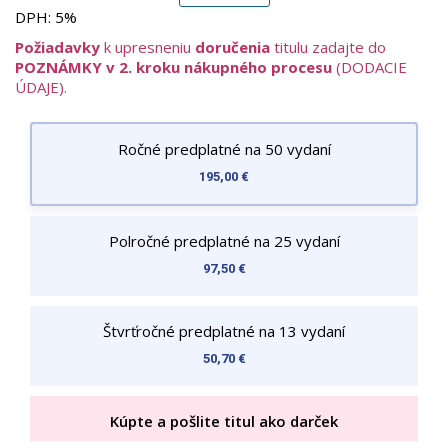
spoločenských otázok a kultúry, cez náboženstvo, filozofiu a
DPH:
5%
vzdelávanie, až po osobné príbehy a reflexie. Medzi hlavné
Požiadavky
k upresneniu
doručenia
titulu zadajte do
rubriky patria: Komentáre, Rozhovory, Reportáže, Kultúra,
POZNÁMKY v 2. kroku nákupného procesu
(DODACIE
Viera, Fotografia a Eseje, pričom každé vydanie prináša aj
ÚDAJE).
tematický blok s hlbším spracovaním aktuálnej témy.
Obsah je spracovaný profesionálne, s dôrazom na kvalitu
textu, vizuálnu stránku a čitateľskú hodnotu. Štýl časopisu je
Ročné predplatné na 50 vydaní
kultivovaný, inšpiratívny a vizuálne výrazný – s originálnymi
195,00 €
fotografiami, ilustráciami a čistým grafickým dizajnom. Tón je
premýšľavý, kritický, no zároveň otvorený a ľudský.
Polročné predplatné na 25 vydaní
97,50 €
Štvrťročné predplatné na 13 vydaní
50,70 €
Kúpte a pošlite titul ako darček