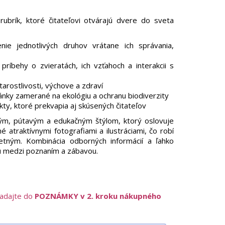
rubrík, ktoré čitateľovi otvárajú dvere do sveta
enie jednotlivých druhov vrátane ich správania,
príbehy o zvieratách, ich vzťahoch a interakcii s
tarostlivosti, výchove a zdraví
ánky zamerané na ekológiu a ochranu biodiverzity
kty, ktoré prekvapia aj skúsených čitateľov
ým, pútavým a edukačným štýlom, ktorý oslovuje
 atraktívnymi fotografiami a ilustráciami, čo robí
netným. Kombinácia odborných informácií a ľahko
hu medzi poznaním a zábavou.
zadajte do
POZNÁMKY v 2. kroku nákupného