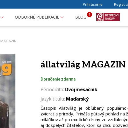
Prihlásenie
Registrá
9
ODBORNÉ PUBLIKÁCIE
BLOG
ág MAGAZIN
állatvilág MAGAZIN
Doručenie zdarma
Periodicita:
Dvojmesačník
jazyk titulu:
Maďarský
Časopis Állatvilág je obľúbený populár
zvierat a prírody. Prináša pútavý pohľad na ž
miláčikov až po exotické druhy zo vzdialenýc
aj dospelých čitateľov, ktorí sa chcú dozve