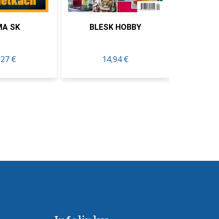
BLESK HOBBY
Spongebob KOMIKS
14,94 €
16,74 €