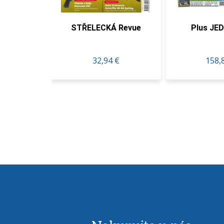
TŘELECKÁ Revue
Plus JEDEN DEŇ
Z
32,94 €
158,80 €