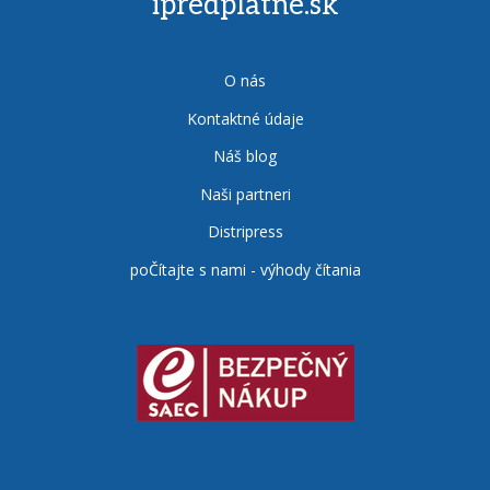
ipredplatne.sk
O nás
Kontaktné údaje
Náš blog
Naši partneri
Distripress
poČítajte s nami - výhody čítania