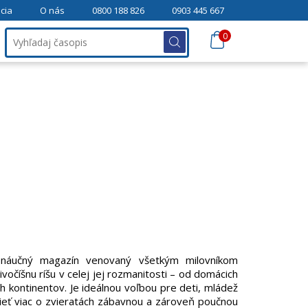
cia
O nás
0800 188 826
0903 445 667
0
no-náučný magazín venovaný všetkým milovníkom
ivočíšnu ríšu v celej jej rozmanitosti – od domácich
h kontinentov. Je ideálnou voľbou pre deti, mládež
dieť viac o zvieratách zábavnou a zároveň poučnou