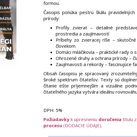
formou.
Časopis ponúka pestrú škálu pravidelných 
prírody:
Profily zvierat – detailné predstav
prostredia a zaujímavostí
Príbehy zo zvieracej ríše – skutočné 
človekom
Domáci miláčikovia – praktické rady o s
Ohrozené druhy a ochrana prírody – čl
Zaujímavosti a rekordy – fascinujúce fa
Obsah časopisu je spracovaný zrozumiteľn
široké spektrum čitateľov. Texty sú doplnené
čítanie ešte príjemnejším a vizuálne pod
čitateľného jazyka vytvára ideálnu rovnová
DPH:
5%
Požiadavky
k upresneniu
doručenia
titulu 
procesu
(DODACIE ÚDAJE).