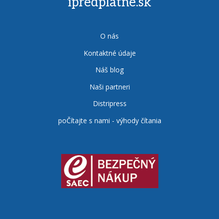
ipredplatne.sk
O nás
Kontaktné údaje
Náš blog
Naši partneri
Distripress
poČítajte s nami - výhody čítania