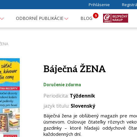
Prihlásenie
Registrá
9
ODBORNÉ PUBLIKÁCIE
BLOG
ŽENA
Báječná ŽENA
Doručenie zdarma
Periodicita:
Týždenník
jazyk titulu:
Slovenský
Báječná žena je obľúbený magazín pre mod
úsmevom. Oslovuje čitateľky rôznych veko
gazdinky – ktoré hľadajú oddychové číta
každodenných dní.