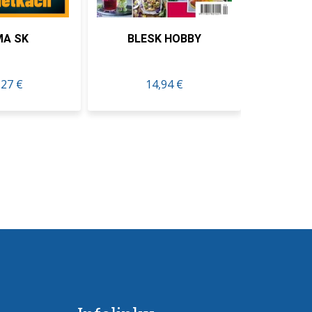
BLESK HOBBY
Spongebob KOMIKS
14,94 €
16,74 €