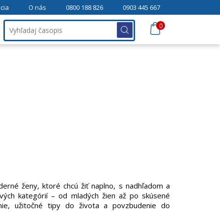
cia
O nás
0800 188 826
0903 445 667
0
erné ženy, ktoré chcú žiť naplno, s nadhľadom a
vých kategórií – od mladých žien až po skúsené
nie, užitočné tipy do života a povzbudenie do