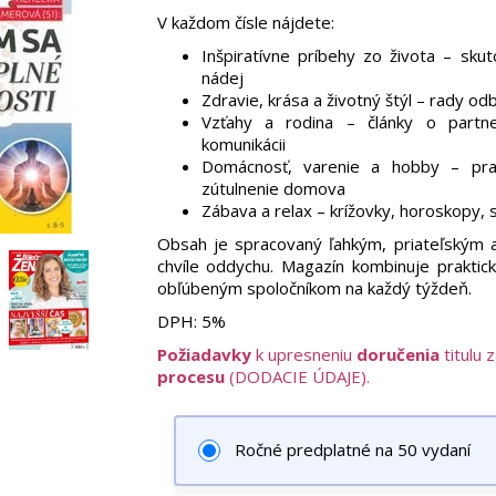
V každom čísle nájdete:
Inšpiratívne príbehy zo života – sku
nádej
Zdravie, krása a životný štýl – rady odb
Vzťahy a rodina – články o partne
komunikácii
Domácnosť, varenie a hobby – prak
zútulnenie domova
Zábava a relax – krížovky, horoskopy, 
Obsah je spracovaný ľahkým, priateľským a 
chvíle oddychu. Magazín kombinuje praktic
obľúbeným spoločníkom na každý týždeň.
DPH:
5%
Požiadavky
k upresneniu
doručenia
titulu 
procesu
(DODACIE ÚDAJE).
Ročné predplatné na 50 vydaní