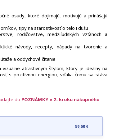
točné osudy, ktoré dojímajú, motivujú a prinášajú
orníkov, tipy na starostlivosť o telo i dušu
rstve, rodičovstve, medziľudských vzťahoch a
tické návody, recepty, nápady na tvorenie a
súťaže a oddychové čítanie
vizuálne atraktívnym štýlom, ktorý je ideálny na
kosť s pozitívnou energiou, vďaka čomu sa stáva
zadajte do
POZNÁMKY v 2. kroku nákupného
59,50 €